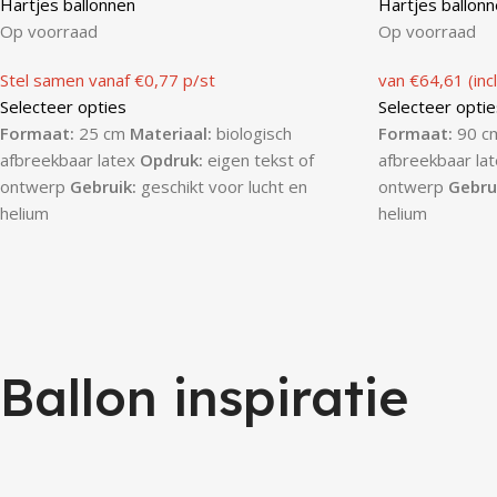
Hartjes ballonnen
Hartjes ballon
Op voorraad
Op voorraad
Stel samen vanaf €0,77 p/st
van €64,61 (incl
Selecteer opties
Selecteer optie
Formaat:
25 cm
Materiaal:
biologisch
Formaat:
90 c
afbreekbaar latex
Opdruk:
eigen tekst of
afbreekbaar la
ontwerp
Gebruik:
geschikt voor lucht en
ontwerp
Gebru
helium
helium
Ballon inspiratie