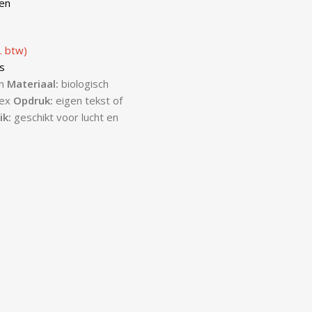
nen
. btw)
s
m
Materiaal:
biologisch
tex
Opdruk:
eigen tekst of
ik:
geschikt voor lucht en