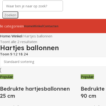
Zoeken
lle categorieën
Home
Winkel
Contacten
Home
Winkel
Hartjes ballonnen
Toont alle 2 resultaten
Hartjes ballonnen
Toon
9
12
18
24
Populair
Populair
Bedrukte hartjesballonnen
Bedrukte 
25 cm
90 cm