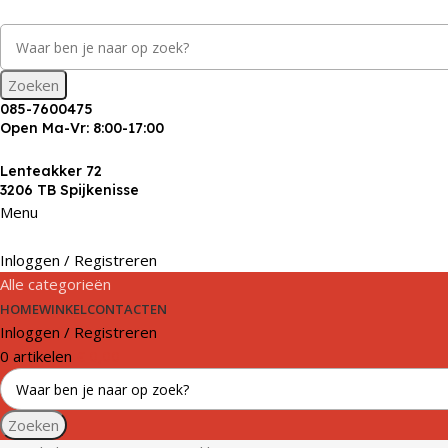
Zoeken
085-7600475
Open Ma-Vr: 8:00-17:00
Lenteakker 72
3206 TB Spijkenisse
Menu
Inloggen / Registreren
Alle categorieën
HOME
WINKEL
CONTACTEN
Inloggen / Registreren
0
artikelen
€
0,00
Zoeken